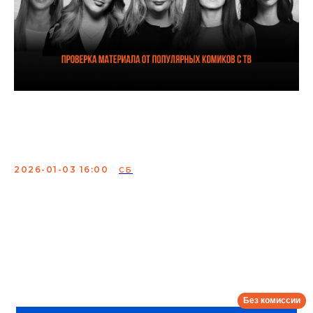
Женская комедия комиков
с ТВ
2026-01-03 16:00
СБ
Женская комедия — проверка материала от
популярных и ярких комикес современной сцены.
Для вас выступают девочки из «Женского стендапа»,
StandUp на ТНТ, Labelcom и других крутых
телепроектов.
Сбор:
15:30