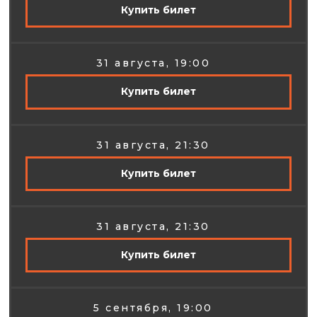
малый зал
Купить билет
НА ПЕРВОМ ЭТАЖЕ,
31 августа, 19:00
ОФОРМЛЕННОМ В
ЛАКОНИЧНОМ СТИЛЕ, ВАС
Купить билет
ЖДЕТ БАР В СТИЛИСТИКЕ
АМЕРИКИ 80-Х.
2
31 августа, 21:30
ПЛОЩАДЬ 60М
ПОСАДКА 40 МЕСТ
Купить билет
ЭТАЖ 1
31 августа, 21:30
Купить билет
5 сентября, 19:00