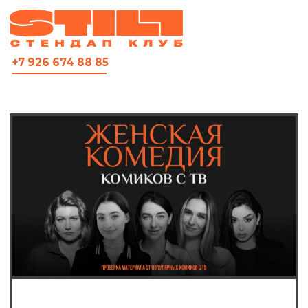
ВСЯ АФИША
+7 926 674 88 85
Женская комедия
комиков с ТВ
Женская комедия — проверка
материала от популярных и ярких
комикес современной сцены.
Для вас выступают девочки из
«Женского стендапа», StandUp на