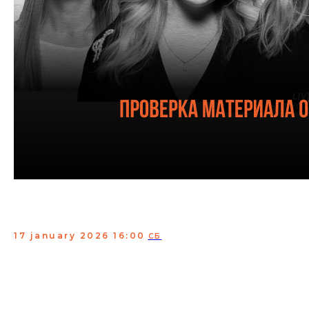
Женская комедия комиков
с ТВ
17 january 2026 16:00
СБ
Женская комедия — проверка материала от
популярных и ярких комикес современной сцены.
Для вас выступают девочки из «Женского стендапа»,
StandUp на ТНТ, Labelcom и других крутых
телепроектов.