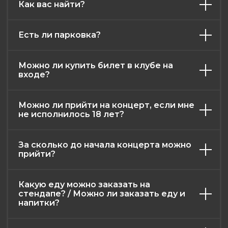
Как вас найти?
Есть ли парковка?
Можно ли купить билет в клубе на
афиша
контакты
меню
о нас
входе?
правила клуба
возврат билетов
Можно ли прийти на концерт, если мне
публичная оферта
не исполнилось 18 лет?
политика конфиденциальности
2026. Все права защищены
За сколько до начала концерта можно
Разработка и дизайн: RadAgency
прийти?
Какую еду можно заказать на
стендапе? / Можно ли заказать еду и
напитки?