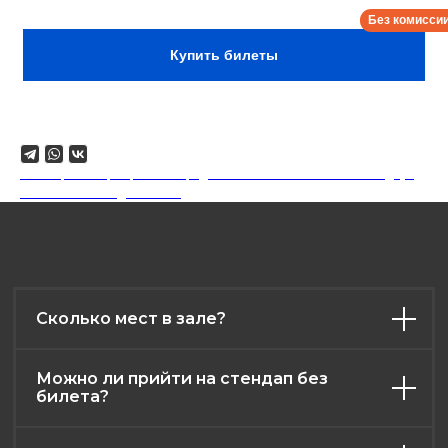
Сбор:
15:30
Купить билеты
Поделиться
18+. Формат мероприятий предполагает минимальный заказ двух
напитков на каждого гостя.
Сколько мест в зале?
Можно ли прийти на стендап без
билета?