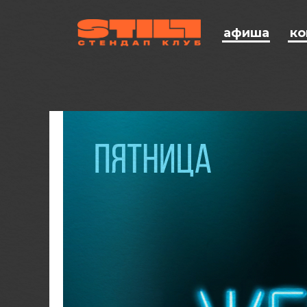
афиша
ко