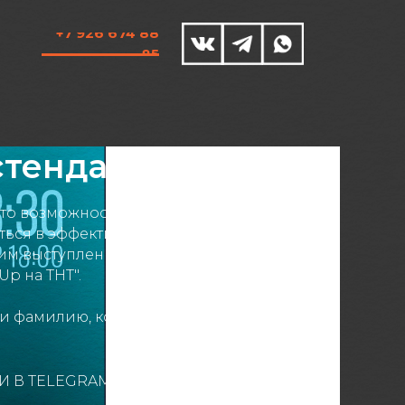
+7 926 674 88
85
стендап ТНТ
это возможность для комика проверить
ться в эффективности своих шуток и
им выступлениям, которые выйдут в
p на ТНТ".
 и фамилию, кол-во человек и номер
И В TELEGRAM