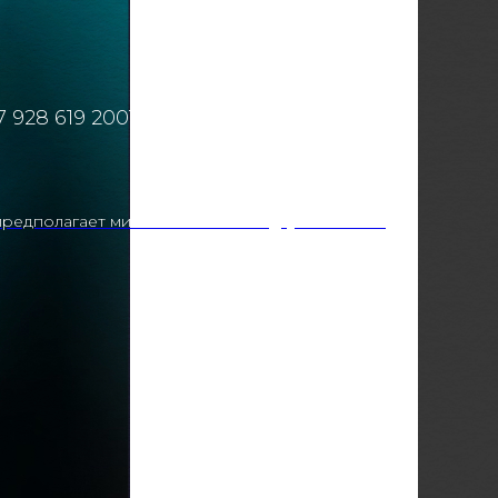
 928 619 2001
редполагает минимальный заказ двух напитков