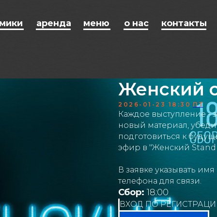
мики
аренда
меню
о нас
контакты
Женский 
2026-01-23 18:30
ПТ
Каждое выступление - 
новый материал, убеди
подготовиться к будущ
эфир в "Женский StandU
В заявке указывать имя
телефона для связи.
Сбор:
18:00
ВХОД ПО РЕГИСТРАЦИ