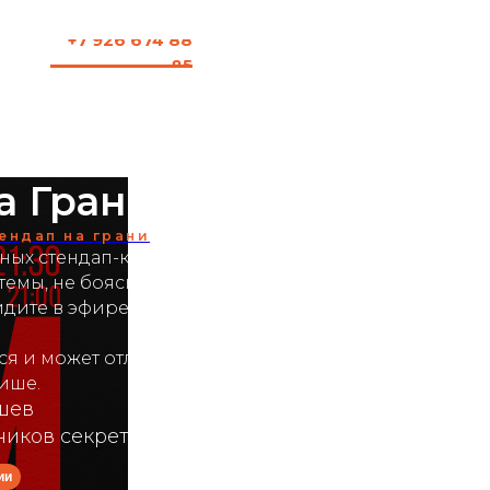
+7 926 674 88
85
а Грани
ендап на грани
ых стендап-комиков. Шоу, где комики
темы, не боясь осуждения. Шутки,
идите в эфире.
я и может отличаться от
ише.
ышев
тников секретный и всегда разный.