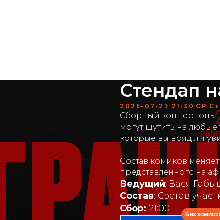
мики
аренда
меню
о нас
контакты
Стендап н
2026-07-29 21:30
СР
Ст
Сборный концерт опытн
могут шутить на любые 
которые вы вряд ли ув
Состав комиков меняетс
представленного на аф
Ведущий
: Вася Габ
Состав
: Состав учас
Сбор:
21:00