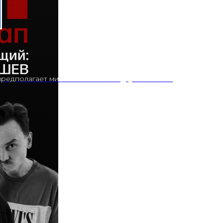
редполагает минимальный заказ двух напитков