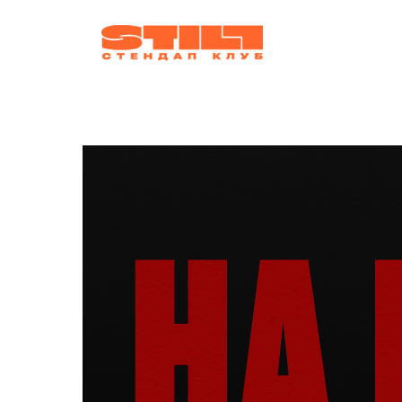
афиша
ко