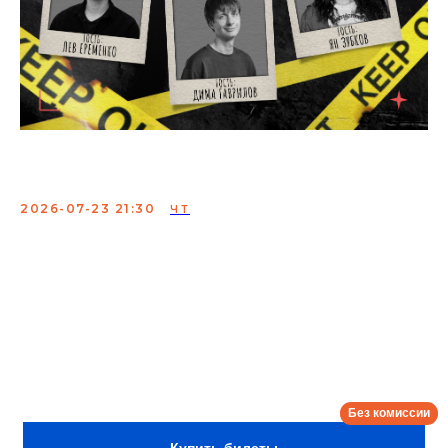
Элементарно, Вася
2026-07-23 21:30
ЧТ
Остросюжетное комедийное шоу, где комики прямо
на ваших глазах в роли детективов расследуют
преступления.
Ведущий: Вася Шакулин
Гости: Дима Гаврилов, Лев Еременко, Ян Зубков
Сбор:
21:00