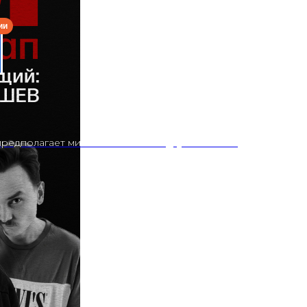
редполагает минимальный заказ двух напитков