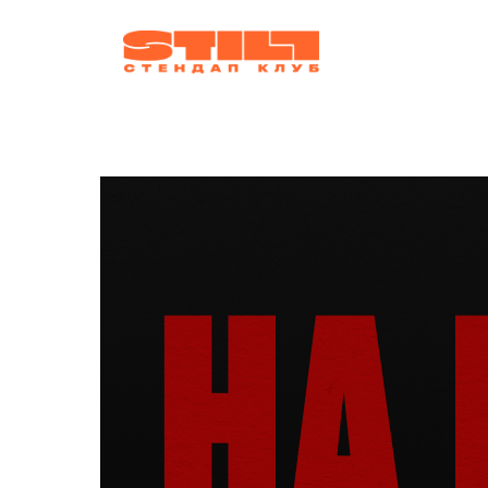
афиша
ко