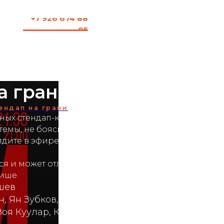
+7 926 674 88
85
а грани
ендап на грани
ых стендап-комиков. Шоу, где комики
темы, не боясь осуждения. Шутки,
идите в эфире.
я и может отличаться от
ише.
ышев
н, Ян Зубков, Валера Артюхов, Макс
Зоя Куулар, Кирилл Ясенок, Салават