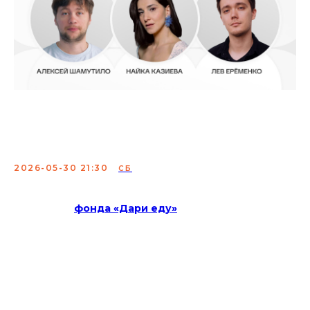
Благотворительный
концерт
2026-05-30 21:30
СБ
Деньги с продажи билетов будут направлены в
поддержку
фонда «Дари еду»
, который помогает
людям, оказавшимся в трудной ситуации.
Приходите провести вечер в хорошей компании и
поддержать важное дело.
Состав: Алексей Щербаков, Найка Казиева, Дима
Гаврилов, Лев Еременко, Алексей Шамутило, Саша
Малой.