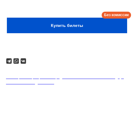
Сбор:
21:00
Купить билеты
Поделиться
18+. Формат мероприятий предполагает минимальный заказ двух
напитков на каждого гостя.