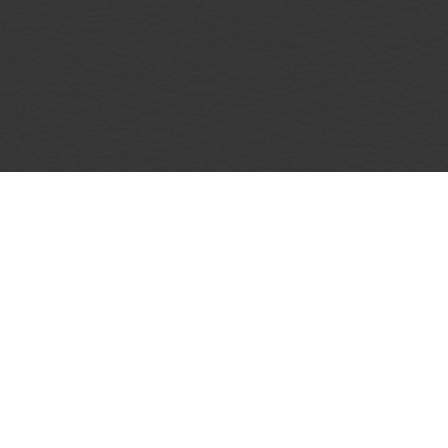
афиша
контакты
меню
о нас
Сколько мест в зале?
правила клуба
возврат билетов