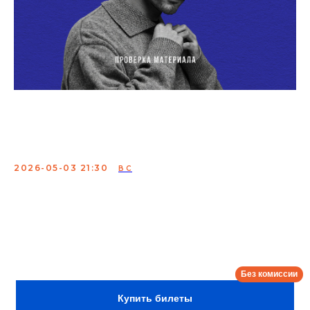
Фил Воронин. Проверка
материала
2026-05-03 21:30
ВС
Проверка материала Фила Воронина, победителя
первого сезона шоу «Comedy Баттл» и участника
телепроекта "Stand Up" на телеканале ТНТ, участника
шоу «Прожарка» на телеканала ТНТ4.
Сбор:
21:00
Купить билеты