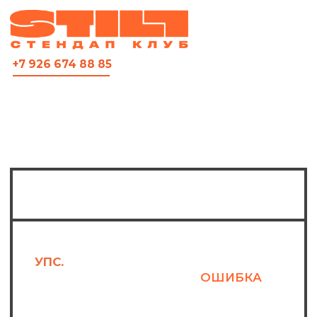
ВСЯ АФИША
+7 926 674 88 85
Не найдено
УПС.
КАЖЕТСЯ, ПРОИЗОШЛА
ОШИБКА
ПРИ ТВОЁМ ЗАПРОСЕ.
МЫ ХОТЕЛИ БЫ ИЗВИНИТЬСЯ, НО
НЕ БУДЕМ.
ПОТОМУ ЧТО
У САМУРАЯ
ЕСТЬ
ТОЛЬКО
ПУТЬ
, И ТОЛЬКО ОН
ПРИВЁЛ ТЕБЯ СЮДА –
НА
СТРАНИЦУ ОШИБКИ.
НУЖНА ЛИ ЦЕЛЬ САМУРАЮ –
РЕШАЙТЕ САМИ
. А ПОКА –