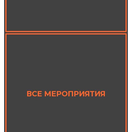
афиша
контакты
меню
о нас
правила клуба
возврат билетов
публичная оферта
политика конфиденциальности
2026. Все права защищены
Разработка и дизайн: RadAgency