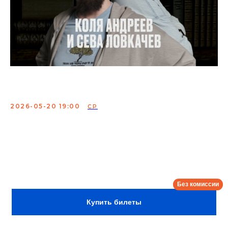
Заметки
2026-05-20 19:00
СР
"Заметки" - шоу-подкаст, где Сева Ловкачев с Колей
Андреевым бороздят заметки друг друга в попытках
найти ту самую разрывную жизу, которая сделает их
популярными.
Сбор:
18:00
Купить билеты