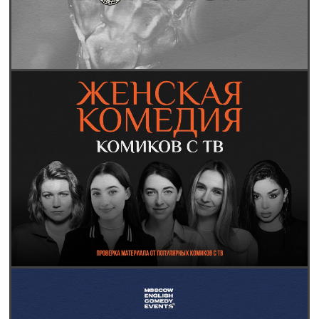
афиша
контакты
меню
о нас
правила клуба
возврат билетов
публичная оферта
политика конфиденциальности
2026. Все права защищены
Разработка и дизайн: RadAgency