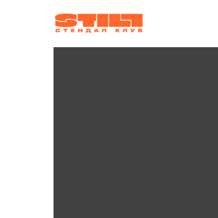
афиша
ко