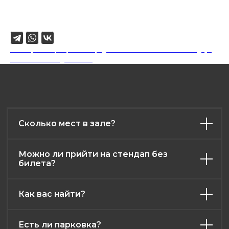
Поделиться
18+. Формат мероприятий предполагает минимальный заказ двух
напитков на каждого гостя.
Сколько мест в зале?
Можно ли прийти на стендап без
билета?
Как вас найти?
Есть ли парковка?