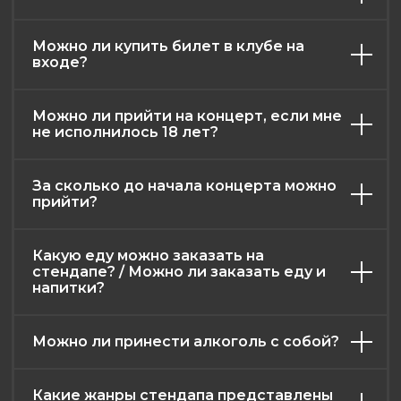
Можно ли купить билет в клубе на
входе?
афиша
контакты
меню
о нас
правила клуба
Можно ли прийти на концерт, если мне
возврат билетов
не исполнилось 18 лет?
публичная оферта
политика конфиденциальности
За сколько до начала концерта можно
2026. Все права защищены
прийти?
Разработка и дизайн: RadAgency
Какую еду можно заказать на
стендапе? / Можно ли заказать еду и
напитки?
Можно ли принести алкоголь с собой?
Какие жанры стендапа представлены