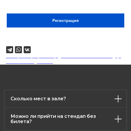
свежими шутками!
Сбор:
18:30
Регистрация
Поделиться
18+. Формат мероприятий предполагает минимальный заказ двух
напитков на каждого гостя.
Сколько мест в зале?
Можно ли прийти на стендап без
билета?