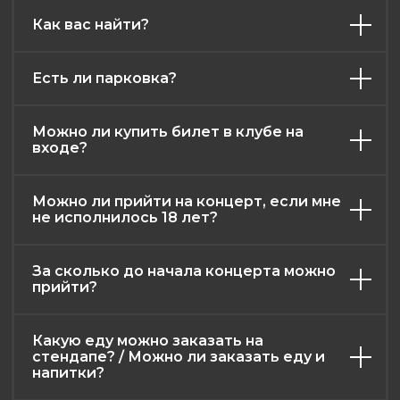
Как вас найти?
Есть ли парковка?
афиша
контакты
меню
о нас
Можно ли купить билет в клубе на
входе?
правила клуба
возврат билетов
Можно ли прийти на концерт, если мне
публичная оферта
не исполнилось 18 лет?
политика конфиденциальности
2026. Все права защищены
За сколько до начала концерта можно
Разработка и дизайн: RadAgency
прийти?
Какую еду можно заказать на
стендапе? / Можно ли заказать еду и
напитки?