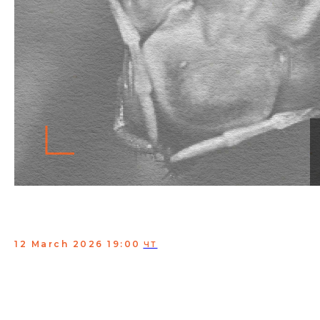
Приоткрытый микрофон
Богомол
12 March 2026 19:00
ЧТ
«Приоткрытый микрофон Богомол» — это формат, где
комики разного уровня проверяют свои новые шутки.
Здесь можно услышать как начинающих талантов, так и
опытных стендаперов, оттачивающих материал.
Приходи поддержать комиков и посмеяться над