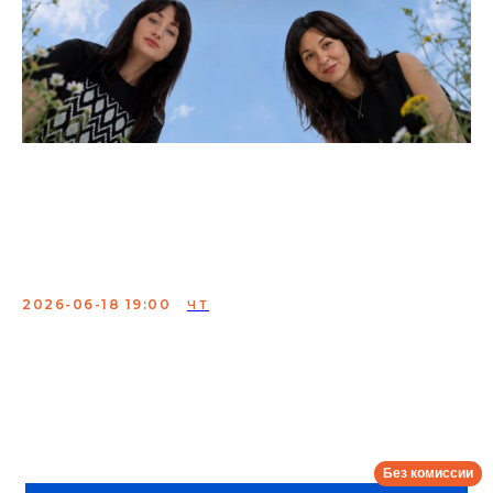
Сборный концерт
резидентов стендап
Богомол
2026-06-18 19:00
ЧТ
Для вас расскажут о наболевшем
Лена Широкова,
Маквала Хатиашвили, Галя Бармина и Таня
Невинская.
Каждый из вас себя найдет в этих
монологах.
Сбор:
18:30