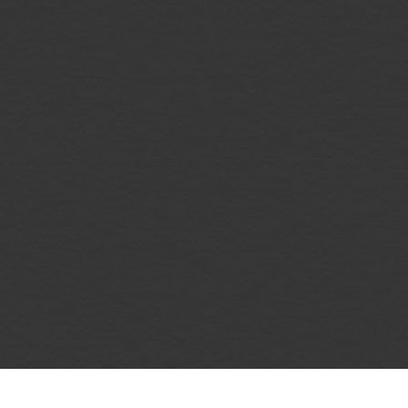
афиша
контакты
меню
о нас
правила клуба
возврат билетов
публичная оферта
политика конфиденциальности
2026. Все права защищены
Разработка и дизайн: RadAgency