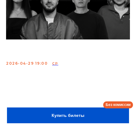
Опытные комики
2026-04-29 19:00
СР
Комики с ТВ и YouTube выступят со своим лучшим
материалом и осветят самые актуальные и наболевшие
темы.
Сбор:
18:30
Купить билеты