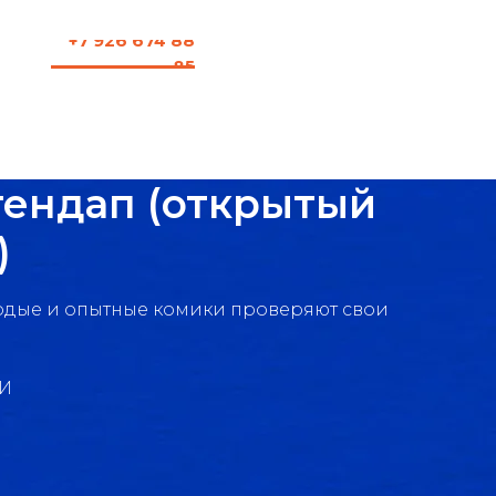
+7 926 674 88
85
ендап (открытый
)
одые и опытные комики проверяют свои
И