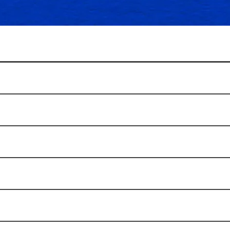
ез билета?
 на входе?