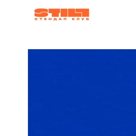
афиша
ко