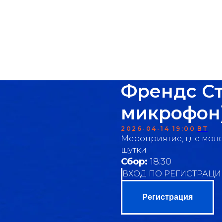
мики
аренда
меню
о нас
контакты
Френдс Ст
микрофон
2026-04-14 19:00
ВТ
Мероприятие, где мол
шутки
Сбор:
18:30
ВХОД ПО РЕГИСТРАЦИ
Регистрация