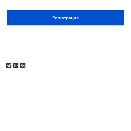
ВХОД ПО РЕГИСТРАЦИИ В TELEGRAM
Регистрация
Телефон для связи: +7 928 619 2001
Поделиться
18+. Формат мероприятий предполагает минимальный заказ двух
напитков на каждого гостя.