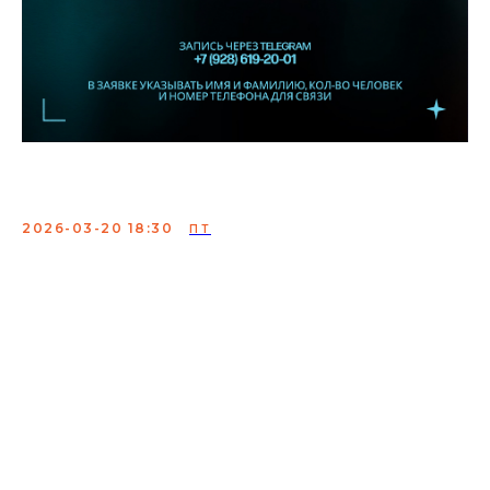
Женский стендап ТНТ
2026-03-20 18:30
ПТ
Каждое выступление - это возможность для комика
проверить новый материал, убедиться в
эффективности своих шуток и подготовиться к
будущим выступлениям, которые выйдут в эфир в
"Женский StandUp на ТНТ".
В заявке указывать имя и фамилию, кол-во человек и
номер телефона для связи.
Сбор:
18:00