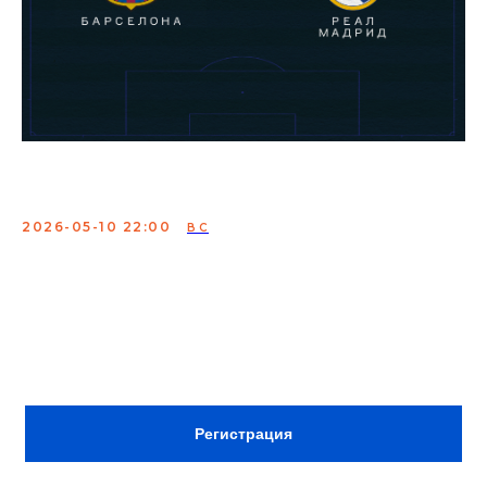
Просмотр футбола
2026-05-10 22:00
ВС
Просмотр главного футбольного матча в
атмосферном Still StandUp Club — большой экран, бар,
кухня и эмоции настоящего дерби. Барселона - Реал
Мадрид.
ВХОД ПО РЕГИСТРАЦИИ В TELEGRAM
Регистрация