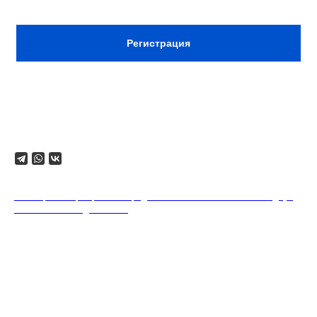
ВХОД ПО РЕГИСТРАЦИИ В TELEGRAM
Регистрация
Телефон для связи: +7 928 619 2001
Поделиться
18+. Формат мероприятий предполагает минимальный заказ двух
напитков на каждого гостя.