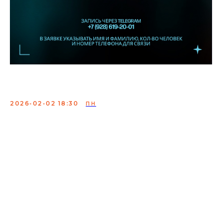
Женский стендап ТНТ
2026-02-02 18:30
ПН
Каждое выступление - это возможность для комика
проверить новый материал, убедиться в
эффективности своих шуток и подготовиться к
будущим выступлениям, которые выйдут в эфир в
"Женский StandUp на ТНТ".
В заявке указывать имя и фамилию, кол-во человек и
номер телефона для связи.
Сбор:
18:00