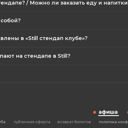
тендапе? / Можно ли заказать еду и напитки
 собой?
лены в «Still стендап клубе»?
ют на стендапе в Still?
афиша
уба
публичная оферта
возврат билетов
политика кон