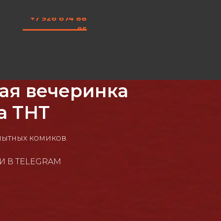
+7 926 674 88
85
ая вечеринка
а ТНТ
пытных комиков.
И В TELEGRAM