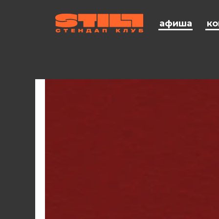
афиша
ко