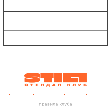
в «Still стендап клубе»?
Какие известные комики выступают на
стендапе в Still?
Можно ли к вам в шортах?