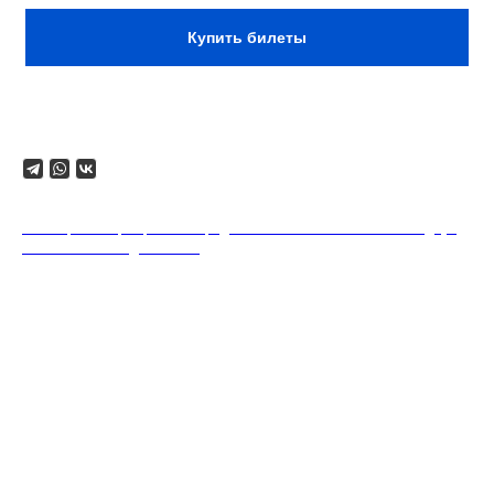
Купить билеты
Поделиться
18+. Формат мероприятий предполагает минимальный заказ двух
напитков на каждого гостя.