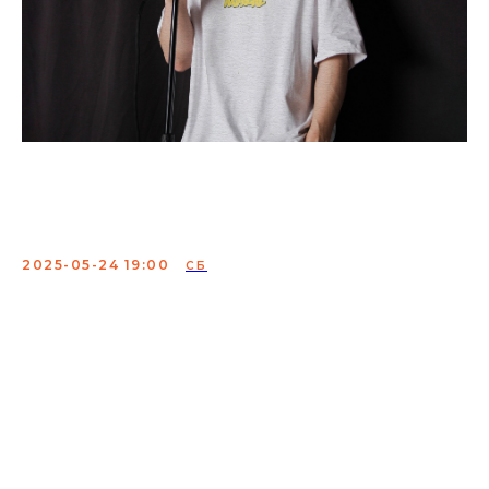
Салават Абитов. Сольный
концерт
2025-05-24 19:00
СБ
Салават Абитов - стендап комик из Питера, концерт
для тех, кто не боится выходить из зоны комфорта.
Комик копается в неудобных темах, высмеивает табу и
ставит зрителей в неловкие положения.
Если вы легко краснеете, лучше оставайтесь дома. Но
если вам нравится щекотать нервы — это ваш шанс!
Сбор:
18:30