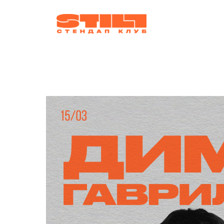
афиша
ко