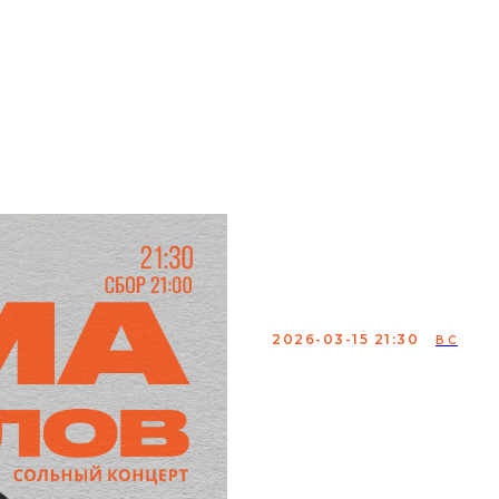
мики
аренда
меню
о нас
контакты
Дима Гавр
концерт
2026-03-15 21:30
ВС
Проверка материала Ди
«StandUp» на ТНТ и «Пр
анализ повседневных 
особый стиль подачи, 
взглядом на жизнь.