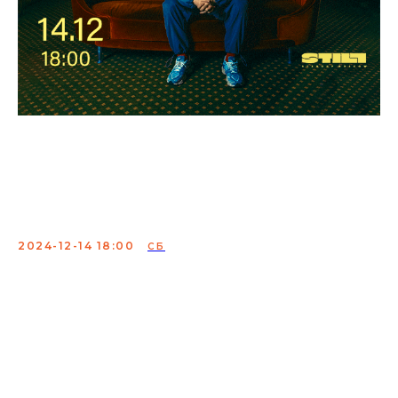
Вадим Постильный.
Съемка сольного стендап-
концерта
2024-12-14 18:00
СБ
Вадим Постильный представит свой первый сольный
концерт "Плут" в STILL STANDUP MOSCOW! Вас ждут
шутки про деньги, сплетни и жадность. Не пропустите
съемку концерта участника "Стендапа на ТНТ",
"Прожарки на ТНТ4" и "Токсики"!
Два концерта:
18:00 (сбор 17:00) и 21:00 (сбор
20:00)