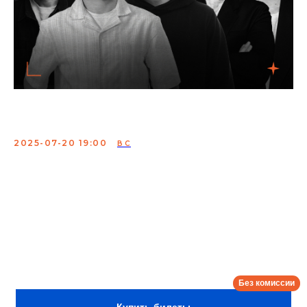
Мощная проверка
2025-07-20 19:00
ВС
Мощная проверка - это вечер живого стендапа с
участием артистов, знакомых зрителям по шоу
«Comedy Баттл», «Открытый микрофон» и «StandUp на
ТНТ». В программе — свежий материал, остроумные
наблюдения и немного чёрного юмора от Никиты
Гани, Максима Евдокимова, Захара Рубцова, Сергея
Зорика и Константина Бутакова.
Сбор:
18:00