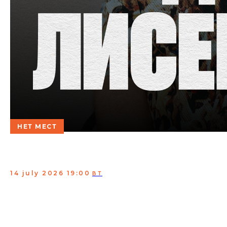
НЕТ МЕСТ
Богдан Лисевский.
Сольный концерт
14 july 2026 19:00
ВТ
Участник комик-группы “Плюшки”. Комедийные
интервью Богдана набирают миллионы просмотров, а
шутки моментально разлетаются по сети и надолго
заседают в мемах.
Самородок с оригинальной подачей материала.