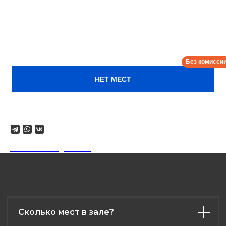
Богдан Лисевский строит комедию на неожиданных
поворотах, игре со словами и мастерских паузах. Он
умеет довести самую обычную ситуацию до абсурда, а
зрителей до истерики просто подняв бровь.
Текстовые шутки и обаятельная улыбка, которую стоит
увидеть вживую!
Сбор:
18:00
НЕТ МЕСТ
Поделиться
18+. Формат мероприятий предполагает минимальный заказ двух
напитков на каждого гостя.
Сколько мест в зале?