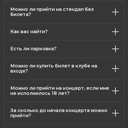
Можно ли прийти на стендап без
билета?
Как вас найти?
Есть ли парковка?
афиша
контакты
меню
о нас
Можно ли купить билет в клубе на
правила клуба
входе?
возврат билетов
публичная оферта
Можно ли прийти на концерт, если мне
политика конфиденциальности
не исполнилось 18 лет?
2026. Все права защищены
Разработка и дизайн: RadAgency
За сколько до начала концерта можно
прийти?