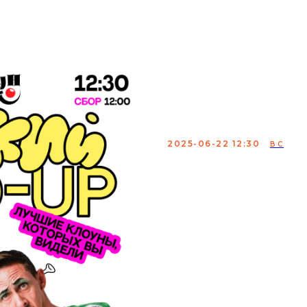
мики
аренда
меню
о нас
контакты
Детский S
шоу выход
2025-06-22 12:30
ВС
Первый детский Stand-
комиков и артистов ор
комедийное шоу для вс
Невероятно популярны
фестивалей мира добр
фокусники, актёры с м
маленьких рассмешат д