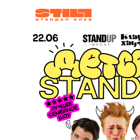
афиша
ко