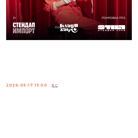
Стендап для детей:
семейное комедийное
шоу выходного дня
2026-05-17 13:00
ВС
Первый детский Stand-Up концерт с участием лучших
клоунов, комиков и артистов оригинального жанра.
Эксцентрично-комедийное шоу для всей семьи.
Невероятно популярный формат самых крупных
комедийных фестивалей мира добрался до Москвы.
Роскошные клоуны, фокусники, актеры с миниатюрами
и комики для самых маленьких рассмешат детей и