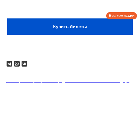
Сбор:
18:30
Купить билеты
Поделиться
18+. Формат мероприятий предполагает минимальный заказ двух
напитков на каждого гостя.