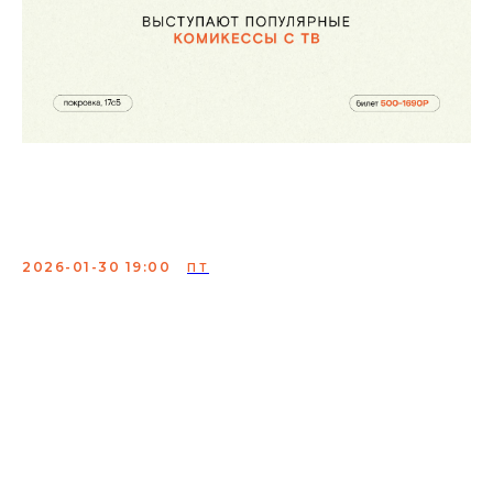
Женский концерт.
Стендап
2026-01-30 19:00
ПТ
Женский взгляд на комедию — это всегда честно,
неожиданно и очень смешно. Лучшие комикессы
Москвы соберутся на одной сцене, чтобы обсудить
мужчин, отношения, карьеру и те самые «женские
штучки», о которых обычно шепчутся на кухне.
Идеальный повод собрать подруг, выпить вкусный
коктейль и посмеяться над тем, что знакомо каждой.
Парням тоже вход разрешен — узнаете о нас много
нового (и смешного).