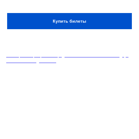
Сбор: 20:30
Купить билеты
18+. Формат мероприятий предполагает минимальный заказ двух
напитков на каждого гостя.