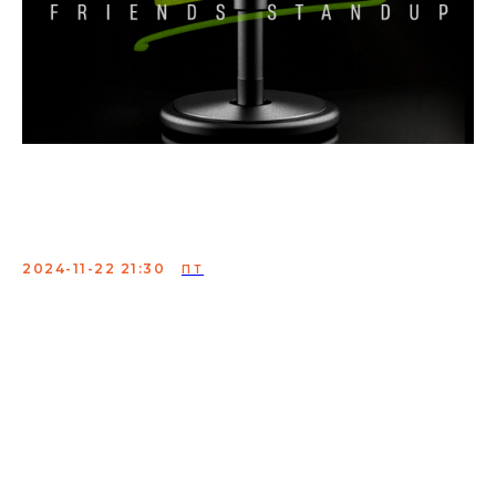
Техническая вечеринка
Friends StandUp
2024-11-22 21:30
ПТ
Проверка материала резидентов Friends StandUp.
Здесь вы сможете послушать новые шутки от самого
дружного стендап комьюнити Москвы.
Лучшие комики объединения подготовили для вас
уморительные истории из жизни, в которых вы
наверняка узнаете себя. Они поделятся забавными
случаями о повседневной жизни, работе, семье и не
только