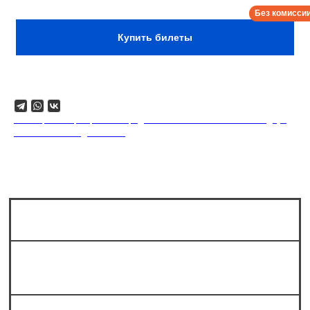
Сбор:
12:30
Купить билеты
Поделиться
18+. Формат мероприятий предполагает минимальный заказ двух
напитков на каждого гостя.
Сколько мест в зале?
Можно ли прийти на стендап без
билета?