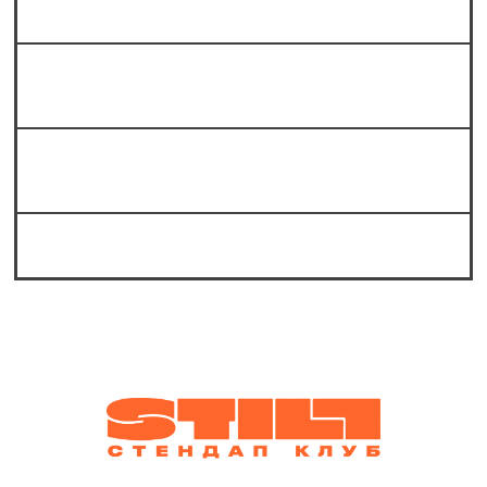
Можно ли принести алкоголь с собой?
Какие жанры стендапа представлены
в «Still стендап клубе»?
Какие известные комики выступают на
стендапе в Still?
Можно ли к вам в шортах?