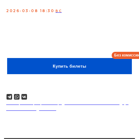
концерта в один вечер
2026-03-08 18:30
ВС
Концерт лучших комиков страны и профессиональных
джазовых музыкантов. Шоу-бестселлер с идеальным
сочетанием настоящего джаза и проверенных шуток
вызывает гамму эмоций. Покупайте билеты и
насладитесь вживую выступлениями профессионалов,
которых раньше вы могли видеть только на экране
своего гаджета.
Сбор:
18:00
Купить билеты
Поделиться
18+. Формат мероприятий предполагает минимальный заказ двух
напитков на каждого гостя.