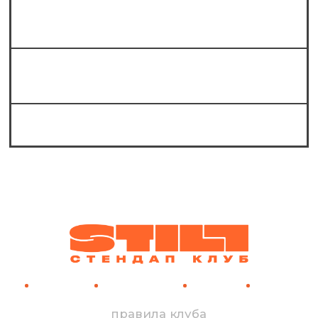
Какие жанры стендапа представлены
в «Still стендап клубе»?
Какие известные комики выступают на
стендапе в Still?
Можно ли к вам в шортах?