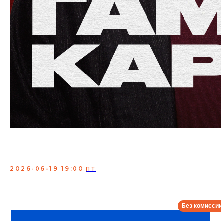
Гамлет Кароян. Сольный
концерт
2026-06-19 19:00
ПТ
Сольный концерт известного ростовского стендап-
комика, участника шоу StandUp на ТНТ, финалиста
Comedy Баттл и участника StandUpRostov.
Сбор:
18:00