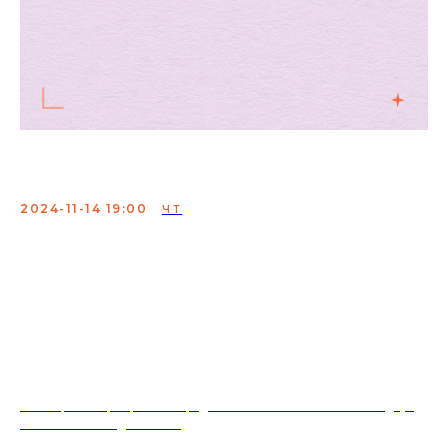
Женский стендап френдс
2024-11-14 19:00
ЧТ
Мероприятие, где молодые и опытные комикессы
проверяют свои шутки
Сбор: 18:30
ВХОД СВОБОДНЫЙ
18+. Формат мероприятий предполагает минимальный заказ двух
напитков на каждого гостя.