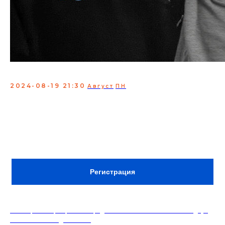
Стендап Якутск
2024-08-19 21:30
Август
ПН
Комики из алмазной республики и
холоднейшего города РФ
Состав: Арсалан Цоктоев, Валентин Иванов,
Егор Поскачин, Иван Степанов
Вход: free (донат)
Сбор: 21:00
Регистрация
18+. Формат мероприятий предполагает минимальный заказ двух
напитков на каждого гостя.