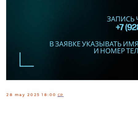
Женский стендап ТНТ
28 may 2025 18:00
СР
Каждое выступление - это возможность для комика
проверить новый материал, убедиться в
эффективности своих шуток и подготовиться к
будущим выступлениям, которые выйдут в эфир в
"Женский StandUp на ТНТ".
В заявке указывать имя и фамилию, кол-во человек и
номер телефона для связи.
Сбор:
17:00