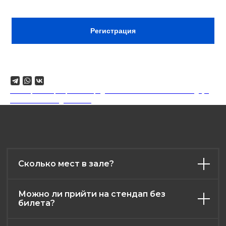
ВХОД ПО РЕГИСТРАЦИИ В WHATSAPP
Регистрация
Поделиться
18+. Формат мероприятий предполагает минимальный заказ двух
напитков на каждого гостя.
Сколько мест в зале?
Можно ли прийти на стендап без
билета?