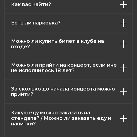
Как вас найти?
Есть ли парковка?
Можно ли купить билет в клубе на
афиша
контакты
меню
о нас
входе?
правила клуба
возврат билетов
Можно ли прийти на концерт, если мне
публичная оферта
не исполнилось 18 лет?
политика конфиденциальности
2026. Все права защищены
За сколько до начала концерта можно
Разработка и дизайн: RadAgency
прийти?
Какую еду можно заказать на
стендапе? / Можно ли заказать еду и
напитки?