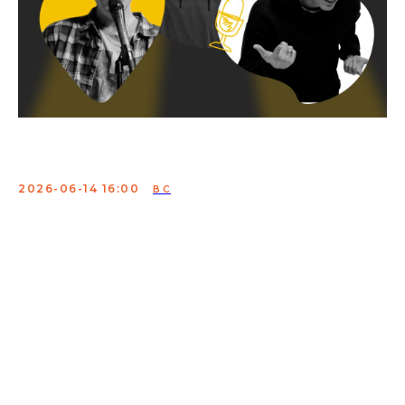
Открытый микрофон
2026-06-14 16:00
ВС
Здесь не будет «как пойдёт» — потому что вечер от
Московского Клуба Импровизации / Moscow Improv
Club обычно идёт как хорошо настроенная авантюра:
дерзко, умно и с последствиями для твоих скул от
смеха.
Организаторы собирают лайнап не методом «кого
встретили у микрофона», а с приятной манией к
качеству: на сцене — не только свежая кровь, но и
комики, которых ты уже мог видеть на YouTube, в TV-
проектах и в рекомендациях друзей со словами: «Вот
этого обязательно посмотри».