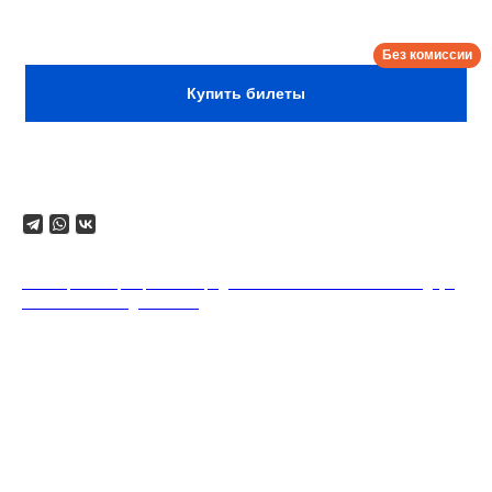
Сбор:
15:30
Купить билеты
Поделиться
18+. Формат мероприятий предполагает минимальный заказ двух
напитков на каждого гостя.