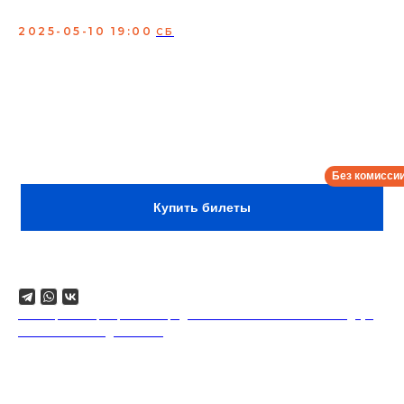
StandUp_Msk
2025-05-10 19:00
СБ
Концерт лучших комиков страны и профессиональных
джазовых музыкантов. Шоу-бестселлер с идеальным
сочетанием настоящего джаза и проверенных шуток
вызывает гамму эмоций.
Покупайте билеты и насладитесь вживую
выступлениями профессионалов, которых раньше вы
могли видеть только на экране своего гаджета.
Сбор:
18:30
Купить билеты
Поделиться
18+. Формат мероприятий предполагает минимальный заказ двух
напитков на каждого гостя.