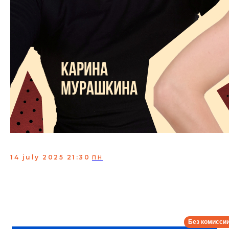
Сплетни
14 july 2025 21:30
ПН
Это Шоу, где Мурашкина с гостем сплетничают!
В конце гость должен из двух сплетен отгадать
настоящую, а если не отгадал, то рассказывает свою!
Гость:
Карина Кросс
Сбор:
21:00