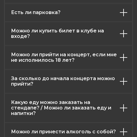
Есть ли парковка?
Можно ли купить билет в клубе на
афиша
контакты
меню
о нас
входе?
правила клуба
возврат билетов
Можно ли прийти на концерт, если мне
публичная оферта
не исполнилось 18 лет?
политика конфиденциальности
2026. Все права защищены
За сколько до начала концерта можно
прийти?
Разработка и дизайн: RadAgency
Какую еду можно заказать на
стендапе? / Можно ли заказать еду и
напитки?
Можно ли принести алкоголь с собой?