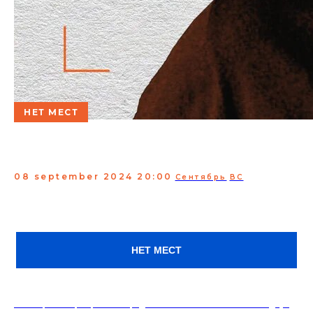
НЕТ МЕСТ
Проверка материала.
Евгений Чебатков
08 september 2024 20:00
Сентябрь
ВС
Проверка материала комика Евгения Чебаткова.
Участник шоу StandUp на ТНТ и проектов LABELCOM.
Ведущий популярного подкаста «История на ночь» на
канале LABELSMART.
НЕТ МЕСТ
18+. Формат мероприятий предполагает минимальный заказ двух