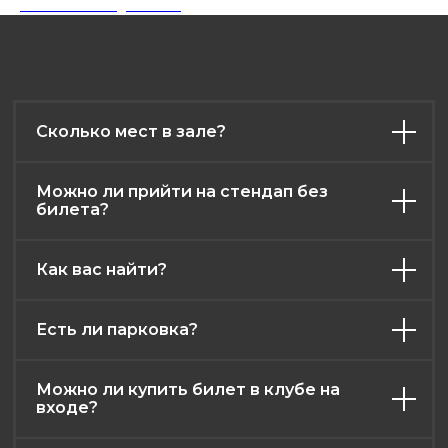
напитков на каждого гостя.
Сколько мест в зале?
Можно ли прийти на стендап без
билета?
Как вас найти?
афиша
контакты
меню
о нас
Есть ли парковка?
правила клуба
возврат билетов
Можно ли купить билет в клубе на
публичная оферта
входе?
политика конфиденциальности