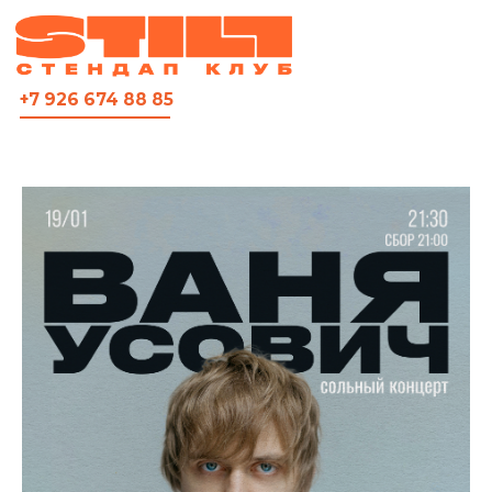
ВСЯ АФИША
+7 926 674 88 85