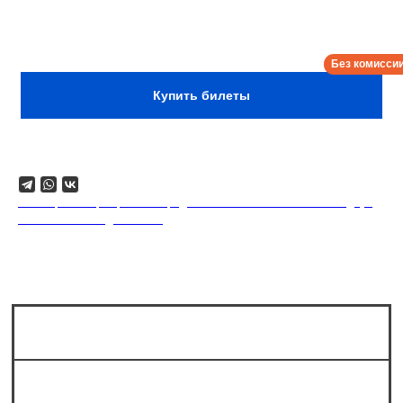
адреналиновые качели, сексомнию, газлайтинг,
матчество и резорциненные зубы. Яся — комик для
врачей, ипохондриков и всех-всех-всех.
Сбор:
21:00
Купить билеты
Поделиться
18+. Формат мероприятий предполагает минимальный заказ двух
напитков на каждого гостя.
Сколько мест в зале?
Можно ли прийти на стендап без
билета?