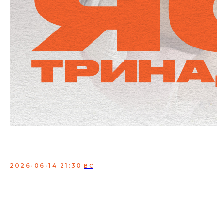
Яся Тринадцатко. Сольный
концерт
2026-06-14 21:30
ВС
Яся Тринадцатко - ведущая шоу «Пятница 13КО»,
медик, обладательница очаровательного корги и
просто женщина-комик. Когда-то Яся бросила
стоматологию, чтобы заниматься стендапом, но
отголоски врачебной циничности прослеживаются в
её юморе до сих пор. Благодаря Ясе все узнали про