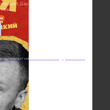
овецкий, Дария Игнатьева, Анастасия
имова
редполагает минимальный заказ двух напитков