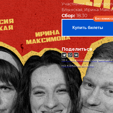
Участники: Вадим Крол
Блынская, Ирина Макс
Сбор:
18:30
Купить билеты
Поделиться
18+. Формат мероприятий п
на каждого гостя.