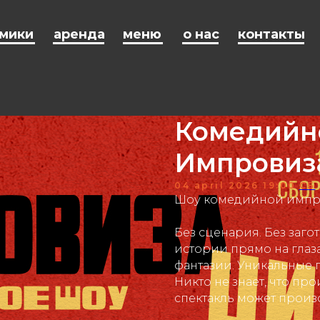
мики
аренда
меню
о нас
контакты
Комедийн
Импровиз
04 april 2026 19:00
СБ
Шоу комедийной импр
Без сценария. Без заго
истории прямо на глаз
фантазии. Уникальные 
Никто не знает, что пр
спектакль может произо