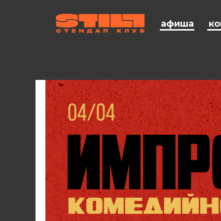
афиша
ко