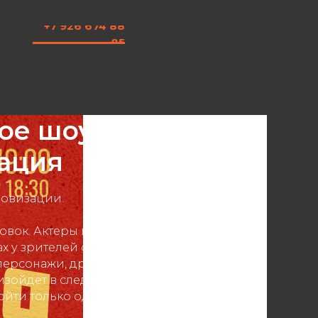
+7 926 674 88
85
ое шоу.
ация
овизации.
товок. Актеры выходят на сцену и создают
ах у зрителей с помощью юмора и
персонажи, драматургия и отыгрыши.
оизойдет в следующую минуту. Такой
йти только один раз.