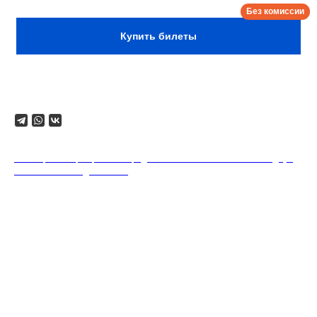
Купить билеты
Поделиться
18+. Формат мероприятий предполагает минимальный заказ двух
напитков на каждого гостя.