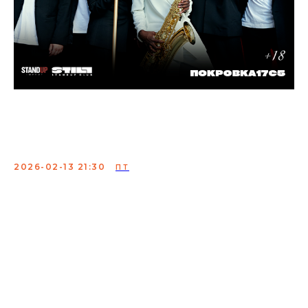
Stand-up + Jazz: два
концерта в один вечер
2026-02-13 21:30
ПТ
Концерт лучших комиков страны и профессиональных
джазовых музыкантов. Шоу-бестселлер с идеальным
сочетанием настоящего джаза и проверенных шуток
вызывает гамму эмоций.
Покупайте билеты и насладитесь вживую
выступлениями профессионалов, которых раньше вы
могли видеть только на экране своего гаджета.
Сбор:
21:00