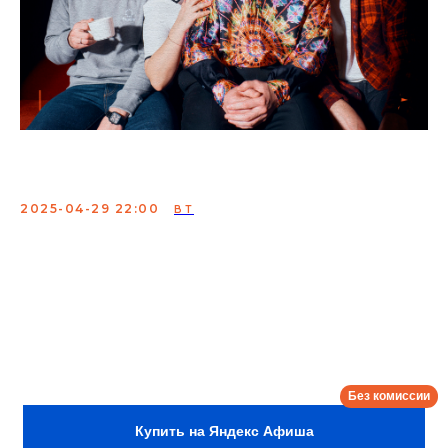
Плюшки
2025-04-29 22:00
ВТ
Комик-группа, которая не нуждается в представлении,
а если нуждается, то: создатели ютуб канала «Плюшки»,
участники шоу «Игра» и КВН.
Это лучшее мероприятие, куда можно сходить во
вторник в 22:00.
Сбор:
21:30
Купить на Яндекс Афиша