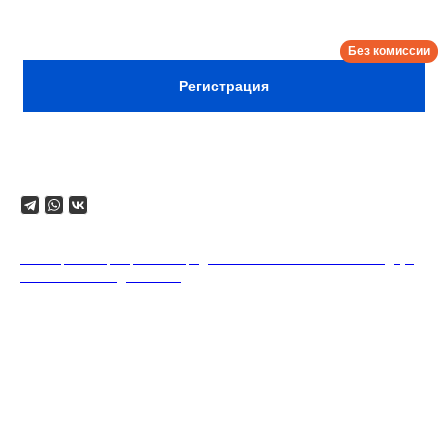
минимальный заказ двух позиций из меню
на каждого гостя.
Регистрация
Поделиться
18+. Формат мероприятий предполагает минимальный заказ двух
напитков на каждого гостя.