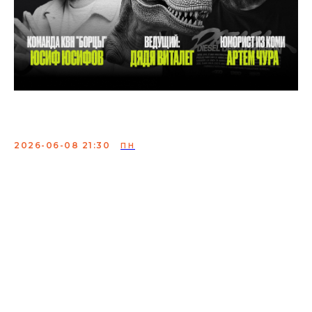
Импров шоу "Трижды"
2026-06-08 21:30
ПН
Шоу "Трижды" это уникальное импровизационное
шоу, в котором шутки рождаются прямо в моменте:
Трое ведущих вызывают на сцену комика и вместе с
ним создают смешную историю и зрители
погружаются в самую гущу событий и при желании
могут поучаствовать
Сбор:
21:00
Формат мероприятия предполагает